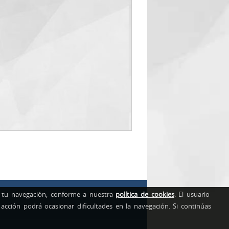
de tu navegación, conforme a nuestra
política de cookies
. El usuario
acción podrá ocasionar dificultades en la navegación. Si continúas