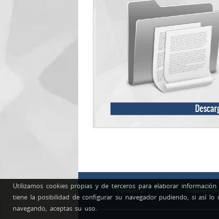
Descar
Utilizamos cookies propias y de terceros para elaborar información
Fundado en
Copyright
Gr
tiene la posibilidad de configurar su navegador pudiendo, si así lo
navegando, aceptas su uso.