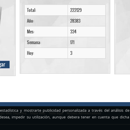
Total:
222129
Año:
28383
Mes:
334
Semana:
171
Hoy:
3
gar
 estadística y mostrarte publicidad personalizada a través del análisis 
upo Web Deportiva
Mapa Web
Nota legal
Acceso Administradores
 desea, impedir su utilización, aunque debera tener en cuenta que dicha 